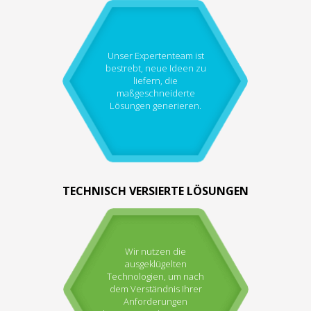
Unser Expertenteam ist
bestrebt, neue Ideen zu
liefern, die
maßgeschneiderte
Lösungen generieren.
TECHNISCH VERSIERTE LÖSUNGEN
Wir nutzen die
ausgeklügelten
Technologien, um nach
dem Verständnis Ihrer
Anforderungen