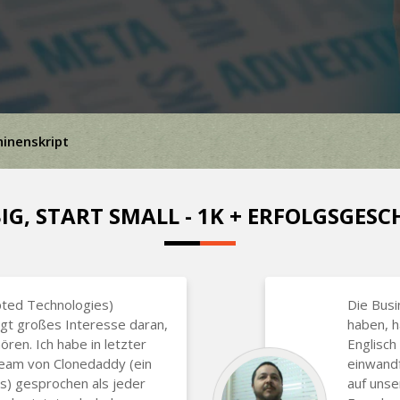
inenskript
IG, START SMALL - 1K + ERFOLGSGES
pted Technologies)
Die Busi
igt großes Interesse daran,
haben, h
ren. Ich habe in letzter
Englisc
eam von Clonedaddy (ein
einwandf
s) gesprochen als jeder
auf unse