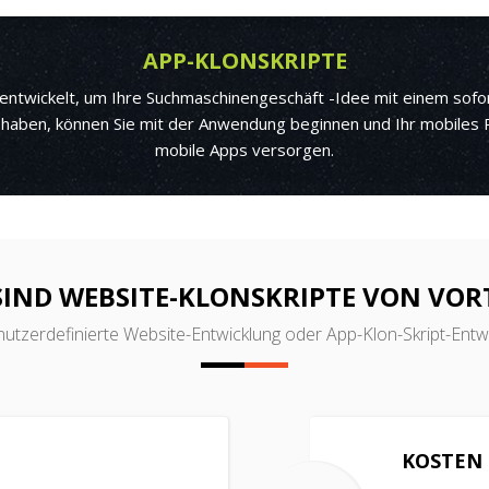
APP-KLONSKRIPTE
entwickelt, um Ihre Suchmaschinengeschäft -Idee mit einem sofo
haben, können Sie mit der Anwendung beginnen und Ihr mobiles P
mobile Apps versorgen.
SIND WEBSITE-KLONSKRIPTE VON VORT
utzerdefinierte Website-Entwicklung oder App-Klon-Skript-Entwic
KOSTEN