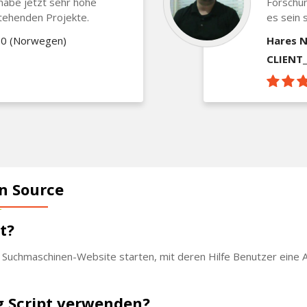
 habe jetzt sehr hohe
Forschun
tehenden Projekte.
es sein s
360 (Norwegen)
Hares N
CLIENT
n Source
t?
Suchmaschinen-Website starten, mit deren Hilfe Benutzer eine A
g Script verwenden?