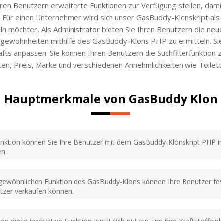
 Ihren Benutzern erweiterte Funktionen zur Verfügung stellen, dam
. Für einen Unternehmer wird sich unser GasBuddy-Klonskript als 
ln möchten. Als Administrator bieten Sie Ihren Benutzern die neu
gewohnheiten mithilfe des GasBuddy-Klons PHP zu ermitteln. Si
s anpassen. Sie können Ihren Benutzern die Suchfilterfunktion z
ten, Preis, Marke und verschiedenen Annehmlichkeiten wie Toilet
Hauptmerkmale von GasBuddy Klon
unktion können Sie Ihre Benutzer mit dem GasBuddy-Klonskript PHP in
en.
rgewöhnlichen Funktion des GasBuddy-Klons können Ihre Benutzer fes
utzer verkaufen können.
en diese innovative Funktion zusätzlich nutzen, um ihre Kraftstoffei