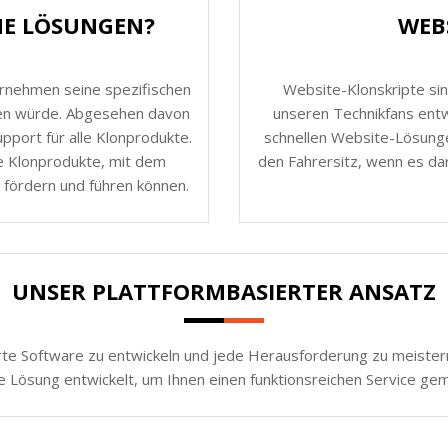
HE LÖSUNGEN?
WEB
ernehmen seine spezifischen
Website-Klonskripte sin
nen würde. Abgesehen davon
unseren Technikfans entw
port für alle Klonprodukte.
schnellen Website-Lösunge
e Klonprodukte, mit dem
den Fahrersitz, wenn es da
 fördern und führen können.
UNSER PLATTFORMBASIERTER ANSATZ
rte Software zu entwickeln und jede Herausforderung zu meistern.
e Lösung entwickelt, um Ihnen einen funktionsreichen Service ge