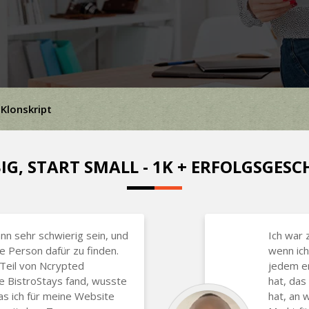
Klonskript
IG, START SMALL - 1K + ERFOLGSGES
nn sehr schwierig sein, und
Ich war 
ge Person dafür zu finden.
wenn ich
 Teil von Ncrypted
jedem em
e BistroStays fand, wusste
hat, das
was ich für meine Website
hat, an 