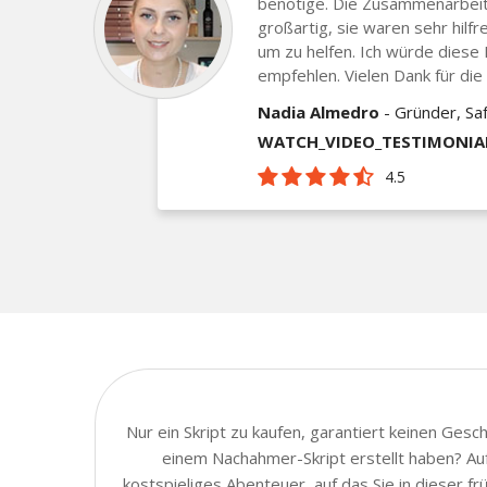
benötige. Die Zusammenarbei
großartig, sie waren sehr hilfr
um zu helfen. Ich würde diese F
empfehlen. Vielen Dank für die 
Nadia Almedro
- Gründer, Saf
WATCH_VIDEO_TESTIMONIA
4.5
Nur ein Skript zu kaufen, garantiert keinen Ges
einem Nachahmer-Skript erstellt haben? Auf
kostspieliges Abenteuer, auf das Sie in dieser 