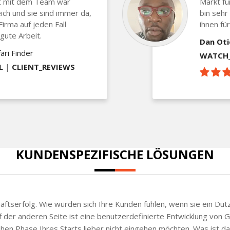
t mit dem Team war
Markt für
eich und sie sind immer da,
bin sehr
irma auf jeden Fall
ihnen fü
gute Arbeit.
Dan Ot
ari Finder
WATCH_
L
|
CLIENT_REVIEWS
KUNDENSPEZIFISCHE LÖSUNGEN
chäftserfolg. Wie würden sich Ihre Kunden fühlen, wenn sie ein Du
 der anderen Seite ist eine benutzerdefinierte Entwicklung von 
frühen Phase Ihres Starts lieber nicht eingehen möchten. Was ist