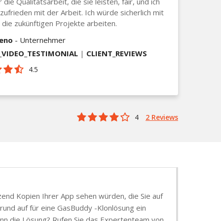
 die Qualitätsarbeit, die sie leisten, fair, und ich
 zufrieden mit der Arbeit. Ich würde sicherlich mit
r die zukünftigen Projekte arbeiten.
ieno
- Unternehmer
VIDEO_TESTIMONIAL
|
CLIENT_REVIEWS
4.5
4
2 Reviews
tzend Kopien Ihrer App sehen würden, die Sie auf
Grund auf für eine GasBuddy -Klonlösung ein
 dann die Lösung? Rufen Sie das Expertenteam von