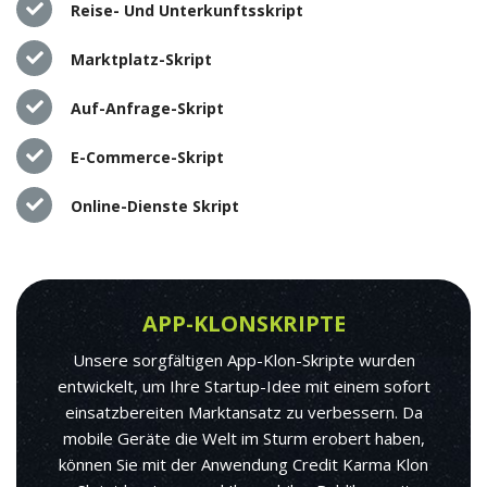
Reise- Und Unterkunftsskript
Marktplatz-Skript
Auf-Anfrage-Skript
E-Commerce-Skript
Online-Dienste Skript
APP-KLONSKRIPTE
Unsere sorgfältigen App-Klon-Skripte wurden
entwickelt, um Ihre Startup-Idee mit einem sofort
einsatzbereiten Marktansatz zu verbessern. Da
mobile Geräte die Welt im Sturm erobert haben,
können Sie mit der Anwendung Credit Karma Klon