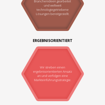
Branchenideen gearbeitet
und weltweit
technologiegetriebene
Lösungen bereitgestellt.
ERGEBNISORIENTIERT
Wir streben einen
ergebnisorientierten Ansatz
an und verfolgen eine
Markteinführungsstrategie.