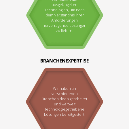
ausgeklügelten
Technologien, um nach
dem Verständnis Ihrer
Anforderungen
hervorragende Lösungen
zu liefern.
BRANCHENEXPERTISE
Wir haben an
verschiedenen
Branchenideen gearbeitet
und weltweit
technologiegetriebene
Lösungen bereitgestellt.