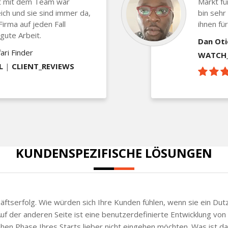
t mit dem Team war
Markt für
eich und sie sind immer da,
bin sehr
irma auf jeden Fall
ihnen fü
gute Arbeit.
Dan Ot
ari Finder
WATCH_
L
|
CLIENT_REVIEWS
KUNDENSPEZIFISCHE LÖSUNGEN
chäftserfolg. Wie würden sich Ihre Kunden fühlen, wenn sie ein Du
f der anderen Seite ist eine benutzerdefinierte Entwicklung von 
frühen Phase Ihres Starts lieber nicht eingehen möchten. Was ist