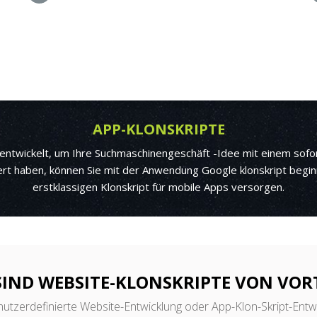
APP-KLONSKRIPTE
entwickelt, um Ihre Suchmaschinengeschäft -Idee mit einem sofo
rt haben, können Sie mit der Anwendung Google klonskript begi
erstklassigen Klonskript für mobile Apps versorgen.
SIND WEBSITE-KLONSKRIPTE VON VORT
utzerdefinierte Website-Entwicklung oder App-Klon-Skript-Entwic