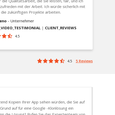
 die Qualitätsarbeit, die sie leisten, fair, und ich
 zufrieden mit der Arbeit. Ich würde sicherlich mit
r die zukünftigen Projekte arbeiten.
ieno
- Unternehmer
VIDEO_TESTIMONIAL
|
CLIENT_REVIEWS
4.5
4.5
5 Reviews
tzend Kopien Ihrer App sehen würden, die Sie auf
Grund auf für eine Google -Klonlösung ein
 dann die Lösung? Rufen Sie das Expertenteam von