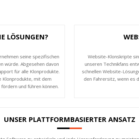
HE LÖSUNGEN?
WEB
ernehmen seine spezifischen
Website-Klonskripte sin
nen würde. Abgesehen davon
unseren Technikfans entw
port für alle Klonprodukte.
schnellen Website-Lösunge
e Klonprodukte, mit dem
den Fahrersitz, wenn es d
 fördern und führen können.
UNSER PLATTFORMBASIERTER ANSATZ
rte Software zu entwickeln und jede Herausforderung zu meistern.