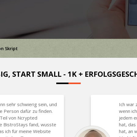
n Skript
IG, START SMALL - 1K + ERFOLGSGES
nn sehr schwierig sein, und
Ich war 
ge Person dafür zu finden.
wenn ich
 Teil von Ncrypted
jedem em
e BistroStays fand, wusste
hat, das
was ich für meine Website
hat, an 