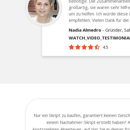
benötige. Die Zusammenarbei
großartig, sie waren sehr hilfr
um zu helfen. Ich würde diese F
empfehlen. Vielen Dank für die 
Nadia Almedro
- Gründer, Saf
WATCH_VIDEO_TESTIMONIA
4.5
Nur ein Skript zu kaufen, garantiert keinen Ges
einem Nachahmer-Skript erstellt haben? Au
kostspieliges Abenteuer, auf das Sie in dieser 