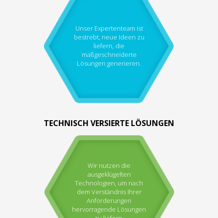
Unser Expertenteam ist
bestrebt, neue Ideen zu
liefern, die
maßgeschneiderte
Lösungen generieren.
TECHNISCH VERSIERTE LÖSUNGEN
Wir nutzen die
ausgeklügelten
Technologien, um nach
dem Verständnis Ihrer
Anforderungen
hervorragende Lösungen
zu liefern.