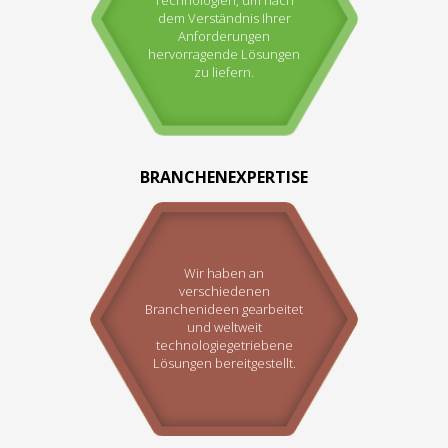
dem Verständnis Ihrer
Anforderungen
hervorragende Lösungen
zu liefern.
BRANCHENEXPERTISE
Wir haben an
verschiedenen
Branchenideen gearbeitet
und weltweit
technologiegetriebene
Lösungen bereitgestellt.