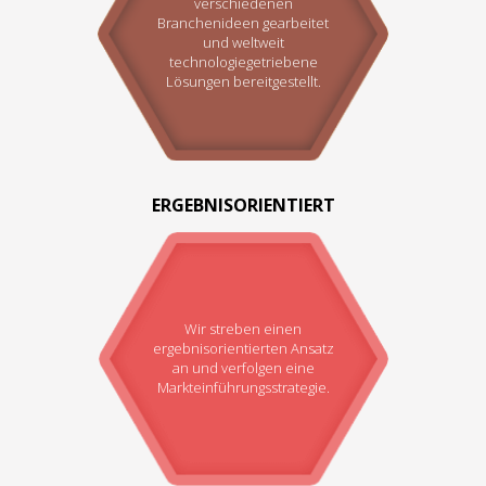
verschiedenen
Branchenideen gearbeitet
und weltweit
technologiegetriebene
Lösungen bereitgestellt.
ERGEBNISORIENTIERT
Wir streben einen
ergebnisorientierten Ansatz
an und verfolgen eine
Markteinführungsstrategie.