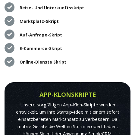
Reise- Und Unterkunftsskript
Marktplatz-Skript
Auf-Anfrage-Skript
E-Commerce-Skript
Online-Dienste Skript
APP-KLONSKRIPTE
Unsere sorgfältigen App-Klon-Skripte wurden
entwickelt, um Ihre Startup-Idee mit einem sofort
einsatzbereiten Marktansatz zu verbessern. Da
mobile Geräte die Welt im Sturm erobert haben,
können Sie mit der Anwendung SimpleCRM