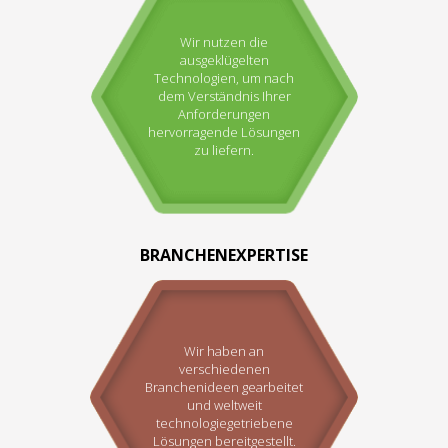
Wir nutzen die
ausgeklügelten
Technologien, um nach
dem Verständnis Ihrer
Anforderungen
hervorragende Lösungen
zu liefern.
BRANCHENEXPERTISE
Wir haben an
verschiedenen
Branchenideen gearbeitet
und weltweit
technologiegetriebene
Lösungen bereitgestellt.