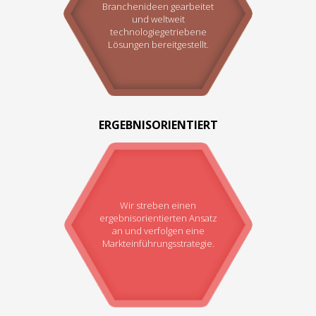
Branchenideen gearbeitet
und weltweit
technologiegetriebene
Lösungen bereitgestellt.
ERGEBNISORIENTIERT
Wir streben einen
ergebnisorientierten Ansatz
an und verfolgen eine
Markteinführungsstrategie.