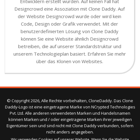
Entwicklern erstellt wurden. Auf keinen Fall hat
Designcrowd eine Assoziation mit Clone Daddy. Auf
der Website Designcrowd wurde oder wird kein
Code, Design oder Grafik verwendet. Mit der
benutzerdefinierten Lösung von Clone Daddy
können Sie eine Website ähnlich Designcrowd
betreiben, die auf unserer Standardstruktur und
unserem Technologieplan basiert. Erfahren Sie mehr
über das Klonen von Websites.
© Copyright 2026, Alle Rechte vorbehalten, CloneDaddy. Das Clone
Daddy-Logo ist eine eingetragene Marke von NCrypted Technologies
Pvt. Ltd. Alle anderen verwendeten Marken und Handelsnamen
können Marken und / oder eingetragene Marken ihrer jeweiligen
Eigentümer sein und sind nicht mit Clone Daddy verbunden, sofern
nicht anders angegeben.
Wir verwenden Cookies auf unserer Website. Wenn Sie die Website