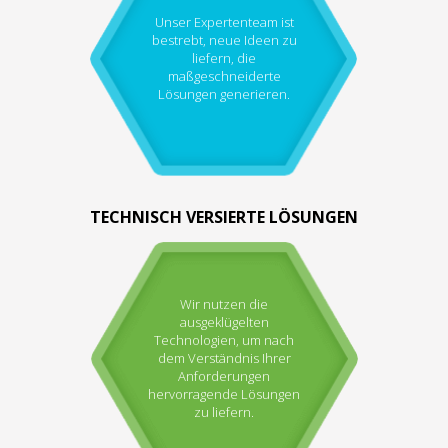
Unser Expertenteam ist
bestrebt, neue Ideen zu
liefern, die
maßgeschneiderte
Lösungen generieren.
TECHNISCH VERSIERTE LÖSUNGEN
Wir nutzen die
ausgeklügelten
Technologien, um nach
dem Verständnis Ihrer
Anforderungen
hervorragende Lösungen
zu liefern.