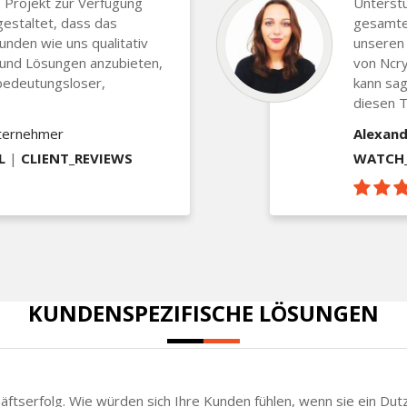
 Projekt zur Verfügung
Unterst
gestaltet, dass das
gesamten
Kunden wie uns qualitativ
unseren 
 und Lösungen anzubieten,
von Ncry
bedeutungsloser,
kann sag
diesen T
nternehmer
Alexand
L
|
CLIENT_REVIEWS
WATCH_
KUNDENSPEZIFISCHE LÖSUNGEN
chäftserfolg. Wie würden sich Ihre Kunden fühlen, wenn sie ein Du