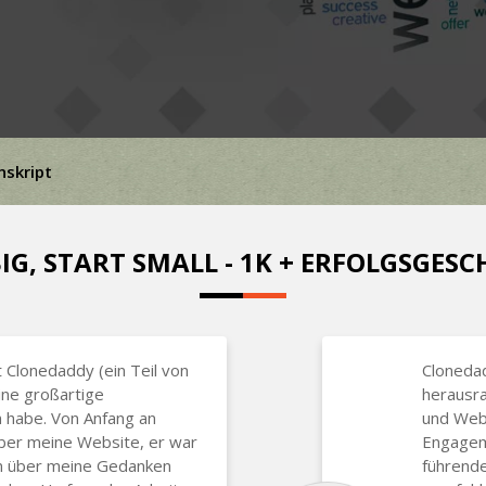
skript
IG, START SMALL - 1K + ERFOLGSGES
 Clonedaddy (ein Teil von
Clonedad
ine großartige
herausr
n habe. Von Anfang an
und Web
über meine Website, er war
Engageme
en über meine Gedanken
führend