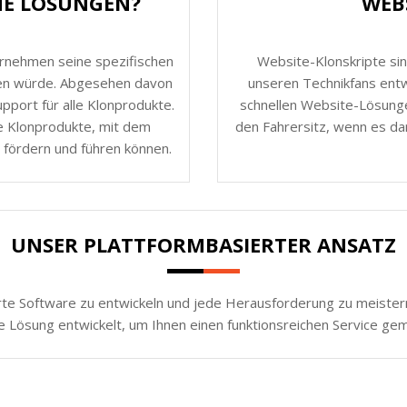
HE LÖSUNGEN?
WEB
ernehmen seine spezifischen
Website-Klonskripte sin
nen würde. Abgesehen davon
unseren Technikfans entw
port für alle Klonprodukte.
schnellen Website-Lösunge
e Klonprodukte, mit dem
den Fahrersitz, wenn es da
 fördern und führen können.
UNSER PLATTFORMBASIERTER ANSATZ
rte Software zu entwickeln und jede Herausforderung zu meistern.
e Lösung entwickelt, um Ihnen einen funktionsreichen Service ge