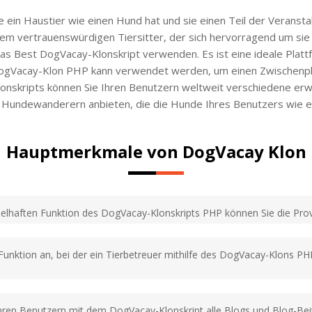
e ein Haustier wie einen Hund hat und sie einen Teil der Verans
einem vertrauenswürdigen Tiersitter, der sich hervorragend um 
das Best DogVacay-Klonskript verwenden. Es ist eine ideale Platt
DogVacay-Klon PHP kann verwendet werden, um einen Zwischenpla
onskripts können Sie Ihren Benutzern weltweit verschiedene erwe
 Hundewanderern anbieten, die die Hunde Ihres Benutzers wie e
Hauptmerkmale von DogVacay Klon
pielhaften Funktion des DogVacay-Klonskripts PHP können Sie die Prov
Funktion an, bei der ein Tierbetreuer mithilfe des DogVacay-Klons PH
 Ihren Benutzern mit dem DogVacay-Klonskript alle Blogs und Blog-Bei