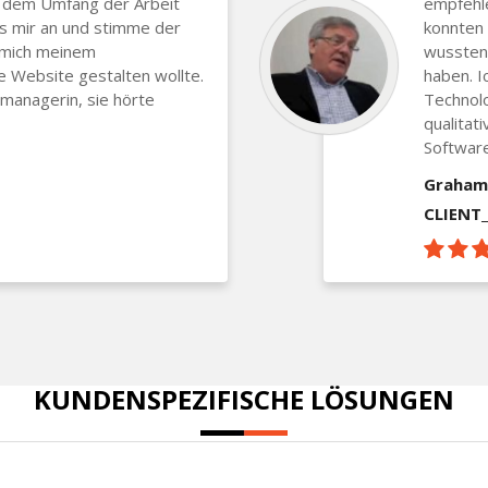
 dem Umfang der Arbeit
empfehle
es mir an und stimme der
konnten 
e mich meinem
wussten 
 Website gestalten wollte.
haben. I
managerin, sie hörte
Technol
qualitat
Software
Graham
CLIENT
KUNDENSPEZIFISCHE LÖSUNGEN