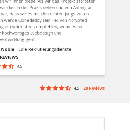
n wir Ihnen diese. Als wir das Projekt starteten,
wir dies in der Praxis sehen und von Anfang an
wir, dass wir es mit den echten Jungs zu tun
ch werde Clonedaddy (ein Teil von Ncrypted
ogies) wärmstens empfehlen, wenn es um
iv hochwertiges Webdesign und
entwicklung geht.
 Noble
- Edle Rekrutierungsdienste
_REVIEWS
4.5
4.5
28 Reviews