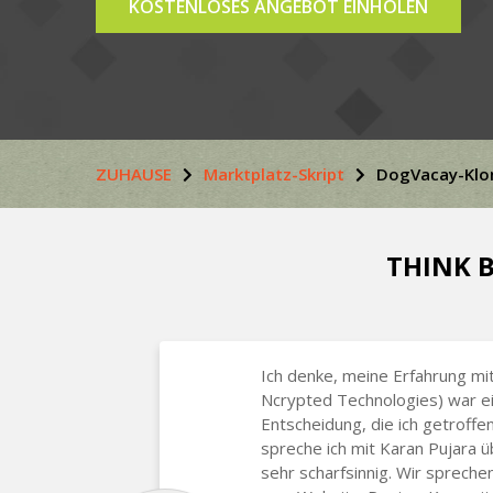
KOSTENLOSES ANGEBOT EINHOLEN
ZUHAUSE
Marktplatz-Skript
DogVacay-Klon
THINK B
Ich denke, meine Erfahrung mit
Ncrypted Technologies) war e
Entscheidung, die ich getroffe
spreche ich mit Karan Pujara 
sehr scharfsinnig. Wir sprech