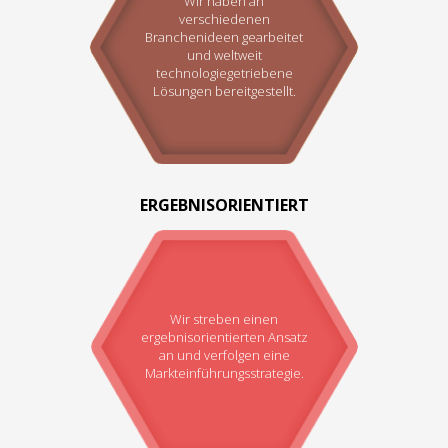
Wir haben an
verschiedenen
Branchenideen gearbeitet
und weltweit
technologiegetriebene
Lösungen bereitgestellt.
ERGEBNISORIENTIERT
Wir streben einen
ergebnisorientierten Ansatz
an und verfolgen eine
Markteinführungsstrategie.