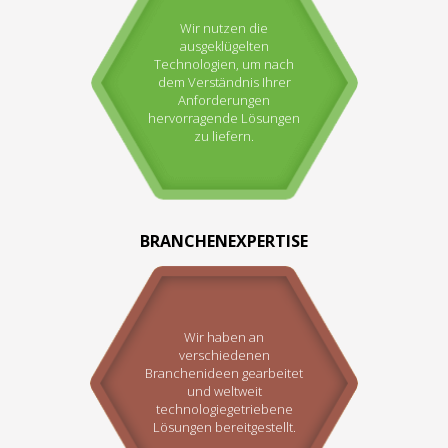
Wir nutzen die
ausgeklügelten
Technologien, um nach
dem Verständnis Ihrer
Anforderungen
hervorragende Lösungen
zu liefern.
BRANCHENEXPERTISE
Wir haben an
verschiedenen
Branchenideen gearbeitet
und weltweit
technologiegetriebene
Lösungen bereitgestellt.