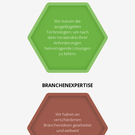
Wir nutzen die
ausgeklügelten
Technologien, um nach
dem Verständnis Ihrer
Anforderungen
hervorragende Lösungen
zu liefern.
BRANCHENEXPERTISE
Wir haben an
verschiedenen
Branchenideen gearbeitet
und weltweit