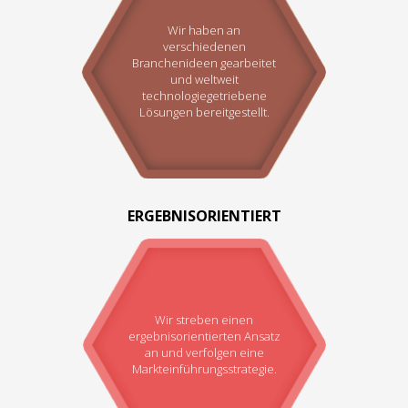
Wir haben an
verschiedenen
Branchenideen gearbeitet
und weltweit
technologiegetriebene
Lösungen bereitgestellt.
ERGEBNISORIENTIERT
Wir streben einen
ergebnisorientierten Ansatz
an und verfolgen eine
Markteinführungsstrategie.